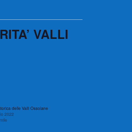
ITA’ VALLI
torica delle Valli Ossolane
io 2022
imile