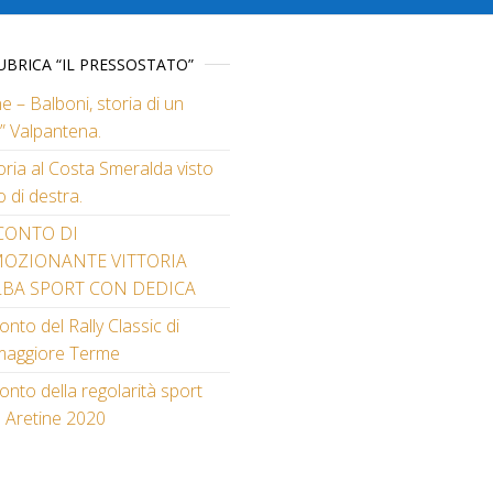
UBRICA “IL PRESSOSTATO”
e – Balboni, storia di un
” Valpantena.
toria al Costa Smeralda visto
o di destra.
CONTO DI
MOZIONANTE VITTORIA
LBA SPORT CON DEDICA
nto del Rally Classic di
maggiore Terme
nto della regolarità sport
e Aretine 2020