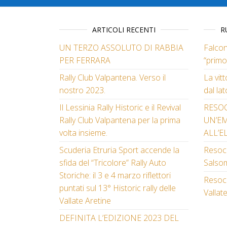
ARTICOLI RECENTI
R
UN TERZO ASSOLUTO DI RABBIA
Falcon
PER FERRARA
“primo
Rally Club Valpantena. Verso il
La vit
nostro 2023.
dal lat
Il Lessinia Rally Historic e il Revival
RESO
Rally Club Valpantena per la prima
UN’E
volta insieme.
ALL’E
Scuderia Etruria Sport accende la
Resoco
sfida del “Tricolore” Rally Auto
Salso
Storiche: il 3 e 4 marzo riflettori
Resoco
puntati sul 13° Historic rally delle
Vallat
Vallate Aretine
DEFINITA L’EDIZIONE 2023 DEL