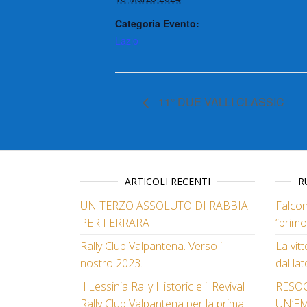
Categoria Evento:
Lazio
11° DUE VALLI CLASSIC
ARTICOLI RECENTI
R
UN TERZO ASSOLUTO DI RABBIA
Falcon
PER FERRARA
“primo
Rally Club Valpantena. Verso il
La vit
nostro 2023.
dal lat
Il Lessinia Rally Historic e il Revival
RESO
Rally Club Valpantena per la prima
UN’E