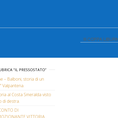
III COPPA LIBU
UBRICA “IL PRESSOSTATO”
e – Balboni, storia di un
” Valpantena.
toria al Costa Smeralda visto
o di destra.
CONTO DI
MOZIONANTE VITTORIA