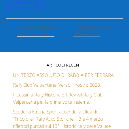
crally.it/10-valsugana-
historic-classic-2022/
MODENA CENTO ORE
SALENTO HISTORIC
REGULARITY RALLY
REGULARITY
ARTICOLI RECENTI
UN TERZO ASSOLUTO DI RABBIA PER FERRARA
Rally Club Valpantena. Verso il nostro 2023.
Il Lessinia Rally Historic e il Revival Rally Club
Valpantena per la prima volta insieme.
Scuderia Etruria Sport accende la sfida del
“Tricolore” Rally Auto Storiche: il 3 e 4 marzo
riflettori puntati sul 13° Historic rally delle Vallate