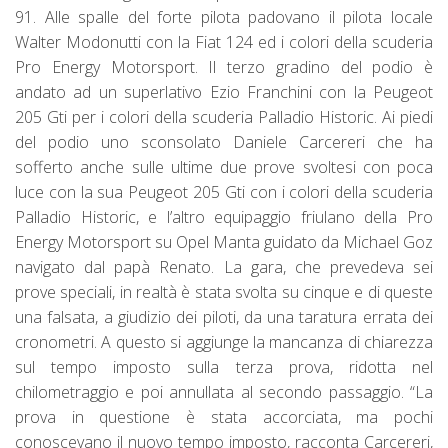
91. Alle spalle del forte pilota padovano il pilota locale
Walter Modonutti con la Fiat 124 ed i colori della scuderia
Pro Energy Motorsport. Il terzo gradino del podio è
andato ad un superlativo Ezio Franchini con la Peugeot
205 Gti per i colori della scuderia Palladio Historic. Ai piedi
del podio uno sconsolato Daniele Carcereri che ha
sofferto anche sulle ultime due prove svoltesi con poca
luce con la sua Peugeot 205 Gti con i colori della scuderia
Palladio Historic, e l’altro equipaggio friulano della Pro
Energy Motorsport su Opel Manta guidato da Michael Goz
navigato dal papà Renato. La gara, che prevedeva sei
prove speciali, in realtà è stata svolta su cinque e di queste
una falsata, a giudizio dei piloti, da una taratura errata dei
cronometri. A questo si aggiunge la mancanza di chiarezza
sul tempo imposto sulla terza prova, ridotta nel
chilometraggio e poi annullata al secondo passaggio. “La
prova in questione è stata accorciata, ma pochi
conoscevano il nuovo tempo imposto, racconta Carcereri,