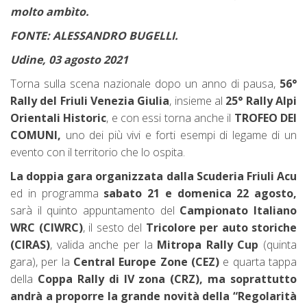
molto ambìto.
FONTE: ALESSANDRO BUGELLI.
Udine, 03 agosto 2021
Torna sulla scena nazionale dopo un anno di pausa,
56°
Rally del Friuli Venezia Giulia
, insieme al
25° Rally Alpi
Orientali Historic
, e con essi torna anche il
TROFEO DEI
COMUNI,
uno dei più vivi e forti esempi di legame di un
evento con il territorio che lo ospita.
La doppia gara organizzata dalla Scuderia Friuli Acu
ed in programma
sabato 21
e domenica 22 agosto,
sarà il quinto appuntamento del
Campionato Italiano
WRC (CIWRC)
, il sesto del
Tricolore per auto storiche
(CIRAS)
, valida anche per la
Mitropa Rally Cup
(quinta
gara), per la
Central Europe Zone (CEZ)
e quarta tappa
della
Coppa Rally di IV zona (CRZ), ma soprattutto
andrà a proporre la grande novità della “Regolarità