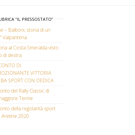
UBRICA “IL PRESSOSTATO”
e – Balboni, storia di un
” Valpantena.
toria al Costa Smeralda visto
o di destra.
CONTO DI
MOZIONANTE VITTORIA
LBA SPORT CON DEDICA
nto del Rally Classic di
maggiore Terme
nto della regolarità sport
e Aretine 2020