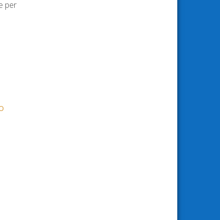
e per
RO