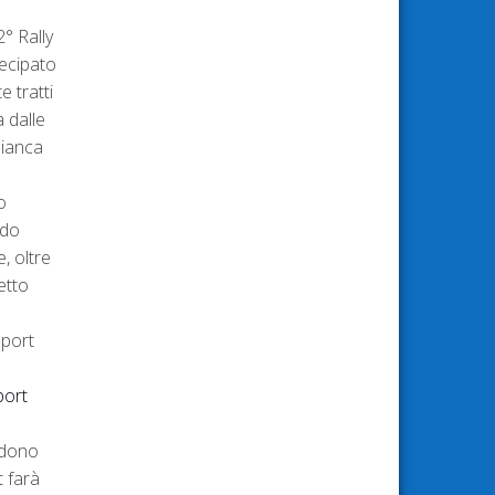
° Rally
tecipato
e tratti
 dalle
bianca
o
rdo
, oltre
etto
sport
port
udono
 farà