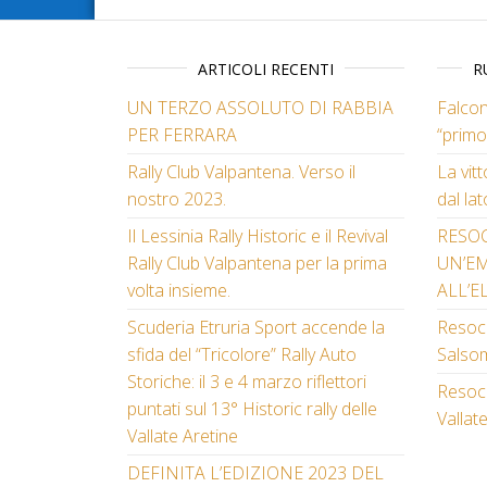
ARTICOLI RECENTI
R
UN TERZO ASSOLUTO DI RABBIA
Falcon
PER FERRARA
“primo
Rally Club Valpantena. Verso il
La vit
nostro 2023.
dal lat
Il Lessinia Rally Historic e il Revival
RESO
Rally Club Valpantena per la prima
UN’E
volta insieme.
ALL’E
Scuderia Etruria Sport accende la
Resoco
sfida del “Tricolore” Rally Auto
Salso
Storiche: il 3 e 4 marzo riflettori
Resoco
puntati sul 13° Historic rally delle
Vallat
Vallate Aretine
DEFINITA L’EDIZIONE 2023 DEL