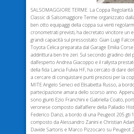
SALSOMAGGIORE TERME. La Coppa Regolarità Spo
Classic di Salsomaggiore Terme organizzato dall
ben otto equipaggi della coppa sui venti regolarmen
cronometrati previsti, ha decretato vincitore un 
grandi capacità sul pressostato: Gian Luigi Falcon
Toyota Celica preparata dal Garage Emilia Cors
addirittura ben tre zeri. Sul secondo gradino del 
dall’esperto Andrea Giacoppo e il rallysta presta
della fida Lancia Fulvia HF, ha cercato di dare d
a cercare di conquistare punti preziosi per la copp
MITE Angelo Seneci ed Elisabetta Russo, a bordo de
partecipazione amara dello scorso anno. Appena
sono giunti Ezio Franchini e Gabriella Coato, port
veronese composto dall’alfiere della Palladio Hist
Federico Danzi, a bordo di una Peugeot 205 gti 1
composto da Alessandro Zanini e Christian Adam
Davide Sartoris e Marco Pizzocaro su Peugeot 20