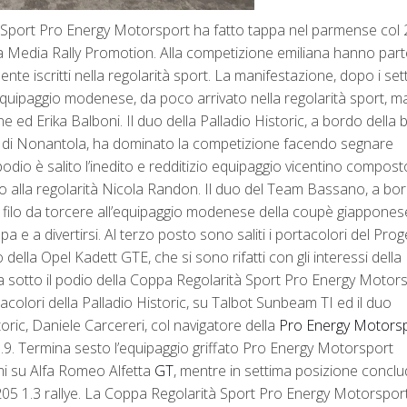
rt Pro Energy Motorsport ha fatto tappa nel parmense col 2
a Media Rally Promotion. Alla competizione emiliana hanno par
te iscritti nella regolarità sport. La manifestazione, dopo i sett
equipaggio modenese, da poco arrivato nella regolarità sport, ma
e ed Erika Balboni. Il duo della Palladio Historic, a bordo della 
e di Nonantola, ha dominato la competizione facendo segnare
podio è salito l’inedito e redditizio equipaggio vicentino compost
to alla regolarità Nicola Randon. Il duo del Team Bassano, a bo
el filo da torcere all’equipaggio modenese della coupè giapponese
a e a divertirsi. Al terzo posto sono saliti i portacolori del Prog
lla Opel Kadett GTE, che si sono rifatti con gli interessi della
 sotto il podio della Coppa Regolarità Sport Pro Energy Motor
acolori della Palladio Historic, su Talbot Sunbeam TI ed il duo
oric, Daniele Carcereri, col navigatore della
Pro Energy Motors
.9. Termina sesto l’equipaggio griffato Pro Energy Motorsport
i su Alfa Romeo Alfetta
GT
, mentre in settima posizione concl
5 1.3 rallye. La Coppa Regolarità Sport Pro Energy Motorsport