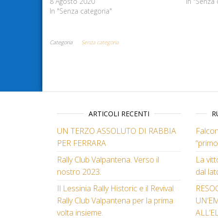
8 Agosto 2020
In "Senza 
In "Senza categoria"
Categoria
Senza categoria
ARTICOLI RECENTI
R
UN TERZO ASSOLUTO DI RABBIA
Falcon
PER FERRARA
“primo
Rally Club Valpantena. Verso il
La vit
nostro 2023.
dal lat
Il Lessinia Rally Historic e il Revival
RESO
Rally Club Valpantena per la prima
UN’E
volta insieme.
ALL’E