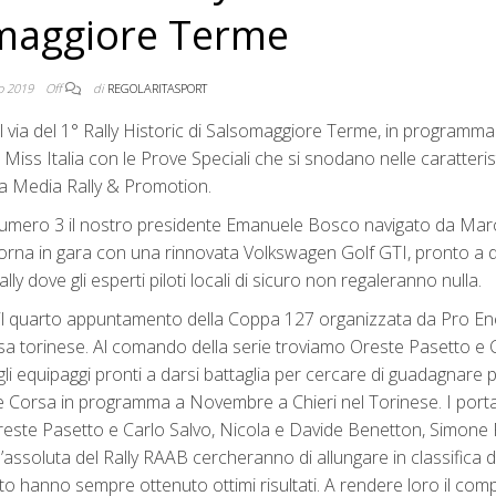
maggiore Terme
o 2019
Off
di
REGOLARITASPORT
 via del 1° Rally Historic di Salsomaggiore Terme, in programm
Miss Italia con le Prove Speciali che si snodano nelle caratteris
a Media Rally & Promotion.
 il numero 3 il nostro presidente Emanuele Bosco navigato da Ma
ritorna in gara con una rinnovata Volkswagen Golf GTI, pronto a 
lly dove gli esperti piloti locali di sicuro non regaleranno nulla.
re il quarto appuntamento della Coppa 127 organizzata da Pro En
asa torinese. Al comando della serie troviamo Oreste Pasetto e 
li equipaggi pronti a darsi battaglia per cercare di guadagnare p
ande Corsa in programma a Novembre a Chieri nel Torinese. I port
reste Pasetto e Carlo Salvo, Nicola e Davide Benetton, Simone 
l’assoluta del Rally RAAB cercheranno di allungare in classifica 
o hanno sempre ottenuto ottimi risultati. A rendere loro il com