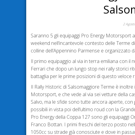
Salso
2 Agost
Saranno 5 gli equipaggi Pro Energy Motorsport al
weekend nell’incantevole contesto delle Terme di 
colline dell’Appennino Parmense e organizzato d
Il primo equipaggio al via in terra emiliana con
Ferrari che dopo un lungo stop nei rally storici 
battaglia per le prime posizioni di questo veloce ra
Il Rally Historic di Salsomaggiore Terme è inolt
Motorsport, e che vede al via sei vetture della c
Salvo, ma le sfide sono tutte ancora aperte, con g
possibili in vista poi dell’ultimo roud con la Gr
Pro Energy della Coppa 127 sono gli equipaggi O
Franco Bottan. I primi freschi del terzo posto nel
1050cc su strade già conosciute e dove in passat