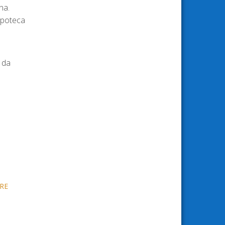
na.
ipoteca
o da
ORE