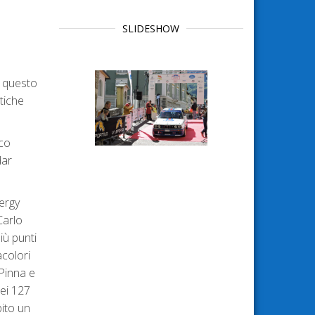
SLIDESHOW
a questo
tiche
rco
dar
ergy
Carlo
iù punti
acolori
Pinna e
dei 127
pito un