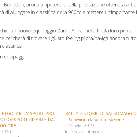
.lli Benetton, pronti a ripetere la bella prestazione ottenuta al La
di allungare in classifica della 900cc e mettere un’importante 
iera il nuovo equipaggio Zanini A.-Farinella F. alla loro prima
 cercherà di trovare il giusto feeling pilota/naviga ancora tutt
 classifica.
ri equipaggi!
 REGOLARITA’ SPORT PRO
RALLY HISTORIC DI SALSOMAGGI
MOTORSPORT RIPARTE DA
– Si avvicina la prima edizione
GGIORE
24 Luglio 2019
 2020
In "Senza categoria"