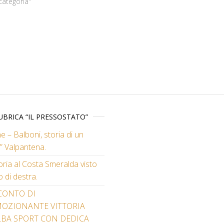
categoria"
UBRICA “IL PRESSOSTATO”
e – Balboni, storia di un
” Valpantena.
toria al Costa Smeralda visto
o di destra.
CONTO DI
MOZIONANTE VITTORIA
LBA SPORT CON DEDICA