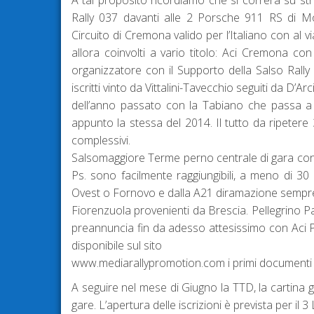
A tal proposito ricordiamo che si correrà su str
Rally 037 davanti alle 2 Porsche 911 RS di Mon
Circuito di Cremona valido per l’Italiano con al 
allora coinvolti a vario titolo: Aci Cremona con
organizzatore con il Supporto della Salso Rall
iscritti vinto da Vittalini-Tavecchio seguiti da D’A
dell’anno passato con la Tabiano che passa a 7
appunto la stessa del 2014. Il tutto da ripetere
complessivi.
Salsomaggiore Terme perno centrale di gara con il 
Ps. sono facilmente raggiungibili, a meno di 30
Ovest o Fornovo e dalla A21 diramazione sempr
Fiorenzuola provenienti da Brescia. Pellegrino P
preannuncia fin da adesso attesissimo con Aci P
disponibile sul sito
www.mediarallypromotion.com i primi documenti sc
A seguire nel mese di Giugno la TTD, la cartina ge
gare. L’apertura delle iscrizioni è prevista per il 3 