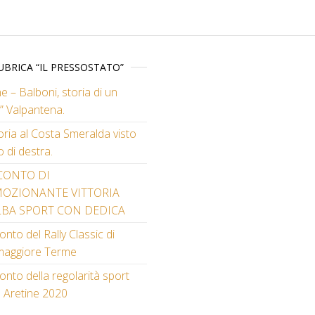
UBRICA “IL PRESSOSTATO”
e – Balboni, storia di un
” Valpantena.
toria al Costa Smeralda visto
o di destra.
CONTO DI
MOZIONANTE VITTORIA
LBA SPORT CON DEDICA
nto del Rally Classic di
maggiore Terme
nto della regolarità sport
e Aretine 2020