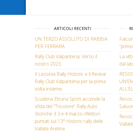
ARTICOLI RECENTI
R
UN TERZO ASSOLUTO DI RABBIA
Falcon
PER FERRARA
“primo
Rally Club Valpantena. Verso il
La vit
nostro 2023.
dal lat
Il Lessinia Rally Historic e il Revival
RESO
Rally Club Valpantena per la prima
UN’E
volta insieme.
ALL’E
Scuderia Etruria Sport accende la
Resoco
sfida del “Tricolore” Rally Auto
Salso
Storiche: il 3 e 4 marzo riflettori
Resoco
puntati sul 13° Historic rally delle
Vallat
Vallate Aretine