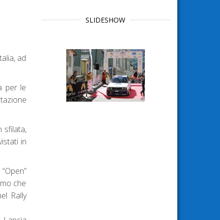
SLIDESHOW
talia, ad
a per le
ntazione
sfilata,
istati in
o “Open”
iamo che
el Rally