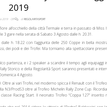
2019
no 2019
Off
di
REGOLARITASPORT
iore all’occhiello della città Termale e terra in passato di Miss I
i alle 3 gare nella serata di Sabato 3 Agosto dalle h. 20.31.
 dalle h. 18.22 con l’aggiunta delle 250 Coppe in bella mostr
lassi, dei podi e dei Trofei. Ma torniamo alla spettacolare prese
lco partenza, e i 2 speaker a scandire il tempo agli equipaggi in 
 Rally Storico e della Regolarità Sport saranno presentati e interv
 Domenica 4 Agosto.
. Oltre ai vari Trofei, nel moderno spicca il Renault con il Trofe
” alla N3/ProdS3 oltre al Trofeo Michelin Rally Zone Cup. Ricord
classe Racing Start. Il neonato Trofeo “Coppa 127” inserito n