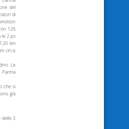
a Lancia
ione del
atori di
romotion
 con 126
o le 2 ps
 7,20 km
km circa
dino. Le
ta Parma
o che si
Sono già
 delle 3