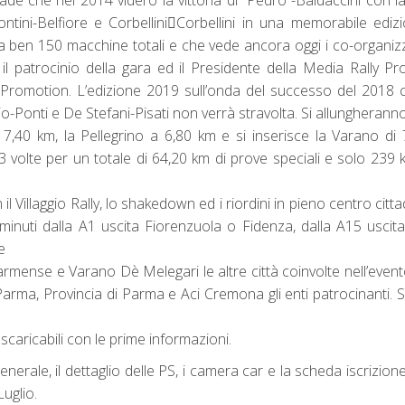
ade che nel 2014 videro la vittoria di “Pedro”-Baldaccini con l
tini-Belfiore e Corbellini￾Corbellini in una memorabile ediz
via ben 150 macchine totali e che vede ancora oggi i co-organizz
 il patrocinio della gara ed il Presidente della Media Rally P
y Promotion. L’edizione 2019 sull’onda del successo del 2018
rcio-Ponti e De Stefani-Pisati non verrà stravolta. Si allungherann
,40 km, la Pellegrino a 6,80 km e si inserisce la Varano di
 3 volte per un totale di 64,20 km di prove speciali e solo 239 
Villaggio Rally, lo shakedown ed i riordini in pieno centro citta
 minuti dalla A1 uscita Fiorenzuola o Fidenza, dalla A15 usci
e
armense e Varano Dè Melegari le altre città coinvolte nell’event
arma, Provincia di Parma e Aci Cremona gli enti patrocinanti. 
aricabili con le prime informazioni.
nerale, il dettaglio delle PS, i camera car e la scheda iscrizione
Luglio.