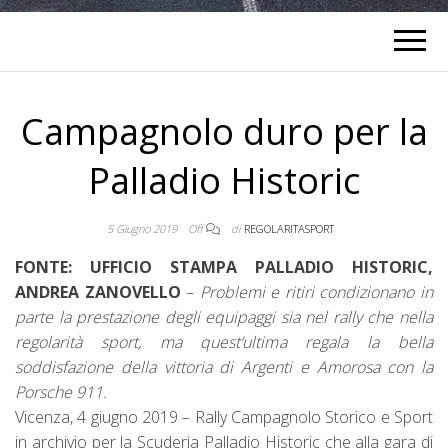
Campagnolo duro per la
Palladio Historic
5 Giugno 2019
Off
di
REGOLARITASPORT
FONTE: UFFICIO STAMPA PALLADIO HISTORIC,
ANDREA ZANOVELLO
–
Problemi e ritiri condizionano in
parte la prestazione degli equipaggi sia nel rally
che nella
regolarità sport, ma quest’ultima regala la bella
soddisfazione della vittoria di Argenti e Amorosa con la
Porsche 911.
Vicenza, 4 giugno 2019 – Rally Campagnolo Storico e Sport
in archivio per la Scuderia Palladio Historic che alla gara di