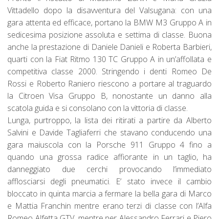
Vittadello dopo la disavventura del Valsugana: con una
gara attenta ed efficace, portano la BMW M3 Gruppo A in
sedicesima posizione assoluta e settima di classe. Buona
anche la prestazione di Daniele Danieli e Roberta Barbieri,
quarti con la Fiat Ritmo 130 TC Gruppo A in un’affollata e
competitiva classe 2000. Stringendo i denti Romeo De
Rossi e Roberto Raniero riescono a portare al traguardo
la Citroen Visa Gruppo B, nonostante un danno alla
scatola guida e si consolano con la vittoria di classe.
Lunga, purtroppo, la lista dei ritirati a partire da Alberto
Salvini e Davide Tagliaferri che stavano conducendo una
gara maiuscola con la Porsche 911 Gruppo 4 fino a
quando una grossa radice affiorante in un taglio, ha
danneggiato due cerchi provocando l’immediato
afflosciarsi degli pneumatici. E’ stato invece il cambio
bloccato in quinta marcia a fermare la bella gara di Marco
e Mattia Franchin mentre erano terzi di classe con l’Alfa
Romeo Alfetta GTV, mentre per Alessandro Ferrari e Piero