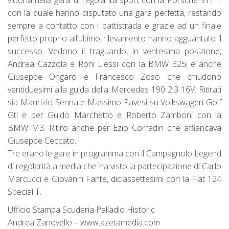
vittoria nella gara di regolarità sport con la Porsche 911 T
con la quale hanno disputato una gara perfetta, restando
sempre a contatto con i battistrada e grazie ad un finale
perfetto proprio all’ultimo rilevamento hanno agguantato il
successo. Vedono il traguardo, in ventesima posizione,
Andrea Cazzola e Roni Liessi con la BMW 325i e anche
Giuseppe Ongaro e Francesco Zoso che chiudono
ventiduesimi alla guida della Mercedes 190 2.3 16V. Ritirati
sia Maurizio Senna e Massimo Pavesi su Volkswagen Golf
Gti e per Guido Marchetto e Roberto Zamboni con la
BMW M3. Ritiro anche per Ezio Corradin che affiancava
Giuseppe Ceccato.
Tre erano le gare in programma con il Campagnolo Legend
di regolarità a media che ha visto la partecipazione di Carlo
Marcucci e Giovanni Fante, diciassettesimi con la Fiat 124
Special T.
Ufficio Stampa Scuderia Palladio Historic
Andrea Zanovello – www.azetamedia.com