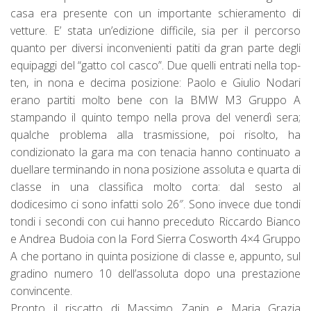
casa era presente con un importante schieramento di
vetture. E’ stata un’edizione difficile, sia per il percorso
quanto per diversi inconvenienti patiti da gran parte degli
equipaggi del “gatto col casco”. Due quelli entrati nella top-
ten, in nona e decima posizione: Paolo e Giulio Nodari
erano partiti molto bene con la BMW M3 Gruppo A
stampando il quinto tempo nella prova del venerdì sera;
qualche problema alla trasmissione, poi risolto, ha
condizionato la gara ma con tenacia hanno continuato a
duellare terminando in nona posizione assoluta e quarta di
classe in una classifica molto corta: dal sesto al
dodicesimo ci sono infatti solo 26″. Sono invece due tondi
tondi i secondi con cui hanno preceduto Riccardo Bianco
e Andrea Budoia con la Ford Sierra Cosworth 4×4 Gruppo
A che portano in quinta posizione di classe e, appunto, sul
gradino numero 10 dell’assoluta dopo una prestazione
convincente.
Pronto il riscatto di Massimo Zanin e Maria Grazia