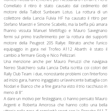
Comellato il ritiro è stato causato dal cedimento del
motore della Talbot Sunbeam Lotus. La rottura di un
collettore della Lancia Fulvia HF ha causato il ritiro per
Stefano Maestri e Simone Scabello, ma la beffa più amara
l’hanno vissuta Manuel Mettifogo e Mauro Savegnano
fermi sul primo trasferimento per la rottura dei supporti
motore della Peugeot 205 Rallye. Ritirato anche l’unico
equipaggio in gara nel Trofeo A112 Abarth: è stato il
cambio a fermare Giody e Nico Pellizzari.
Una menzione anche per Mauro Peruzzi che navigava
Nereo Sbalchiero sulla Lancia Delta iscritta coi colori del
Rally Club Team: i due, nonostante problemi con l’interfono
ad inizio gara, hanno ingaggiato un’avvincente battaglia con
Nodari e Bianco che a fine gara ha visto il trio racchiuso in
meno di 8″.
A dare un motivo per festeggiare, ci hanno pensato Mauro
Argenti e Roberta Amorosa che hanno colto una bella