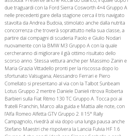
assoluta. Presente anche Riccardo Bianco, il quale dopo i
due traguardi con la Ford Sierra Cosworth 4×4 Gruppo A
nelle precedenti gare della stagione cerca il tris navigato
stavolta da Andrea Budoia, stimolato anche dalla nutrita
concorrenza che troverà soprattutto nella sua classe, a
partire dai compagni di scuderia Paolo e Giulio Nodari
nuovamente con la BMW M3 Gruppo A con la quale
cercheranno di migliorare il già ottimo risultato dello
scorso anno. Stessa vettura anche per Massimo Zanin e
Maria Grazia Vittadello pronti per la riscossa dopo lo
sfortunato Valsugana; Alessandro Ferrari e Piero
Comellato si presentano al via con la Talbot Sunbeam
Lotus Gruppo 2 mentre Daniele Danieli ritrova Roberta
Barbieri sulla Fiat Ritmo 130 TC Gruppo A. Tocca poi ai
fratelli Franchin, Marco alla guida e Mattia alle note, con
l’Alfa Romeo Alfetta GTV Gruppo 2. Il 15° Rally
Campagnolo, rivedrà al via dopo una lunga pausa anche
Stefano Maestri che rispolvera la Lancia Fulvia HF 1.6