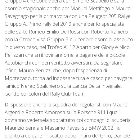
Gruppo 4 che condividerà con Simone Scabello e sarà
esordio stagionale anche per Manuel Mettifogo e Mauro
Savegnago per la prima volta con una Peugeot 205 Rallye
Gruppo A. Primo rally del 2019 anche per lo specialista
delle salite Romeo Emilio De Rossi con Roberto Raniero
con la Citroen Visa Gruppo B e, ulteriore esordio, assoluto
in questo caso, nel Trofeo A112 Abarth per Giody e Nico
Pellizzari che si ritroveranno nella bagarre delle piccole
Autobianchi con ben ventotto avversari. Da segnalare,
infine, Mauro Peruzzi che, dopo l’esperienza di
Montecarlo, torna ad indossare tuta e casco per navigare
l’amico Nereo Sbalchiero sulla Lancia Delta Integrale,
iscritto coi colori del Rally Club Team.
Di spessore anche la squadra dei regolaristi con Mauro
Argenti e Roberta Amorosa sulla Porsche 911 i quali
dovranno vedersela soprattutto coi compagni di scuderia
Maurizio Senna e Massimo Pavesi su BMW 2002 Tii;
pronto a cercare il riscatto dopo il ritiro del Grifo, Daniele