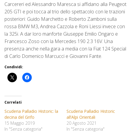
Carcereri ed Alessandro Maresca si affidano alla Peugeot
205 GTI e poi tocca al trio dello spettacolo con le trazioni
posteriori: Guido Marchetto e Roberto Zamboni sulla
rossa BMW M3, Andrea Cazzola e Roni Liessi invece con
la 325i. A dar loro manforte Giuseppe Emilio Ongaro e
Francesco Zoso con la Mercedes 190 2.3 16V. Una
presenza anche nella gara a media con la Fiat 124 Special
di Carlo Domenico Marcucci e Giovanni Fante.
Condividi:
Correlati
Scuderia Palladio Historic: la
Scuderia Palladio Historic
decina del Grifo
all’Alpi Orientali
15 Maggio 2019
20 Agosto 2021
In "Senza categoria"
In "Senza categoria"