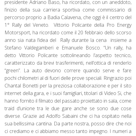
presidente Adriano Baso, ha ricordato, con un aneddoto,
l’inizio della sua carriera sportiva come commissario di
percorso proprio a Badia Calavena, che oggi è il centro del
1° Rally del Veneto. Vittorio Policante della Pro Energy
Motorsport, ha ricordato come il 20 febbraio dello scorso
anno sia nata l’idea del Rally durante la cena insieme a
Stefano Valdegamberi e Emanuele Bosco. “Un rally, ha
detto Vittorio Policante sottolineando l’aspetto tecnico,
caratterizzato da brevi trasferimenti, nell’ottica di renderlo
“green”. La auto devono correre quando serve e fare
pochi chilometri al di fuori delle prove speciali. Ringrazio poi
Chantal Bonetti per la preziosa collaborazione e per il sito
internet della gara, e i suoi famigliari, titolari di Video Si, che
hanno fornito il filmato del passato proiettato in sala, come
traid d’unione tra le due gare anche se sono due cose
diverse. Grazie ad Adolfo Sabaini che ci ha ospitato nella
sua bellissima cantina. Da parte nostra, posso dire che noi
ci crediamo e ci abbiamo messo tanto impegno. I numeri a