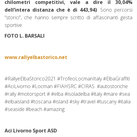
chilometri competitivi, vale a dire il 30,04%
dell’intera distanza che è di 443,94)
. Sono percorsi
“storici”, che hanno sempre scritto di affascinanti gesta
sportive.
FOTO L. BARSALI
www.rallyelbastorico.net
#RallyeElbaStorico2021 #TrofeoLocmanItaly #ElbaGraffiti
#AciLivorno #Locman #FIAHSRC #CIRAS #autostoriche
#rally #motorsport # #elba #isoladelba #italy #mare #sea
#elbaisland #toscana #island #sky #travel #tuscany #italia
#seaside #beach #amazing
Aci Livorno Sport ASD