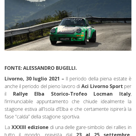
FONTE: ALESSANDRO BUGELLI.
Livorno, 30 luglio 2021
–
Il periodo della piena estate è
anche il periodo del pieno lavoro di
Aci Livorno Sport
per
il
Rallye Elba Storico-Trofeo Locman Italy
,
l’irrinunciabile appuntamento che chiude idealmente la
stagione estiva all’Isola d’Elba e che certamente ispirerà la
fase “calda” della stagione sportiva.
La
XXXIII
edizione
di una delle gare-simbolo dei rallies in
tutto il mondo,
prevista dal
23 al 25
settembre,